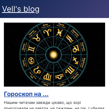
Vell's blog
Гороскоп на ...
Нашим читачам завжди цікаво, що зорі
приготували на завтра, на тиждень, на рік. І обидва